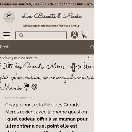
Fabrication sous 3-5 jours - Frais de port offert dés 60€ - Livraison partout en France - Cl
Les Biscuits d' Alexia
Biscuiterie Made in France fait avec amour
Post
10 févr.
3 min de lecture
Fête des Grands-Mères : offrir bien
plus qu’un cadeau, un message d’amour à
Mamie 💐🍪
cadeau fête des grands-mères
Chaque année, la Fête des Grands-
Mères revient avec la même question 
: 
quel cadeau offrir à sa maman pour 
lui montrer à quel point elle est 