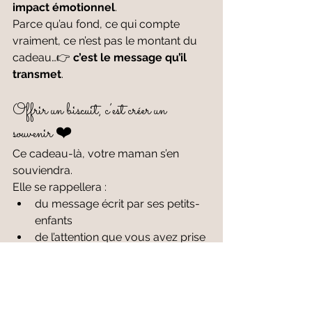
impact émotionnel
.
Parce qu’au fond, ce qui compte 
vraiment, ce n’est pas le montant du 
cadeau…👉 
c’est le message qu’il 
transmet
.
Offrir un biscuit, c’est créer un 
souvenir ❤️
Ce cadeau-là, votre maman s’en 
souviendra.
Elle se rappellera :
du message écrit par ses petits-
enfants
de l’attention que vous avez prise 
pour elle
de ce moment simple, doux, 
rempli d’amour
Et c’est exactement ça, 
l’esprit de la 