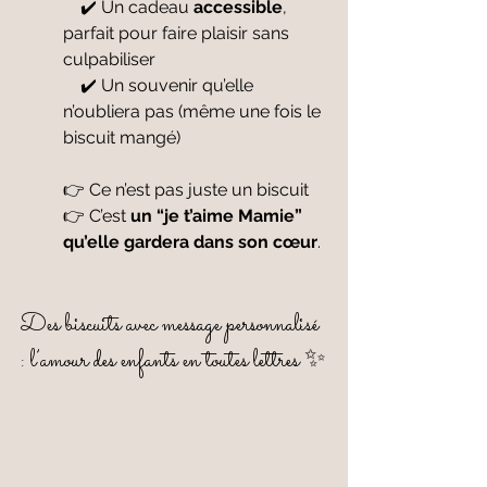
    ✔️ Un cadeau 
accessible
, 
parfait pour faire plaisir sans 
culpabiliser
    ✔️ Un souvenir qu’elle 
n’oubliera pas (même une fois le 
biscuit mangé)
👉 Ce n’est pas juste un biscuit
👉 C’est 
un “je t’aime Mamie” 
qu’elle gardera dans son cœur
.
Des biscuits avec message personnalisé 
: l’amour des enfants en toutes lettres ✨