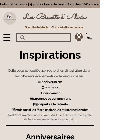
Fabrication sous 3-5 jours - Frais de port offert dés 60€ - Livraison partout en France - Cl
Les Biscuits d' Alexia
Biscuiterie Made in France fait avec amour
Inspirations
Cette page est dédiée aux recherches d'inspiration durant
les différents évènements de la vie comme les :
🎂
anniversaires
💍mariages
🍼naissances
⛪baptêmes et communions
👵🏻départs à la retraite
🎊mais aussi les fêtes nationales et internationales
Noël, Saint Valentin, Pâques, Saint-Patrick, Fête des mères, pères, fête
de fin d'année, remerciement nounou, etc...
Anniversaires